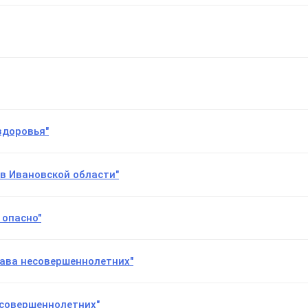
здоровья"
в Ивановской области"
 опасно"
рава несовершеннолетних"
есовершеннолетних"