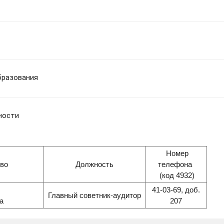
бразования
ности
Номер
тво
Должность
телефона
(код 4932)
41-03-69, доб.
Главный советник-аудитор
а
207