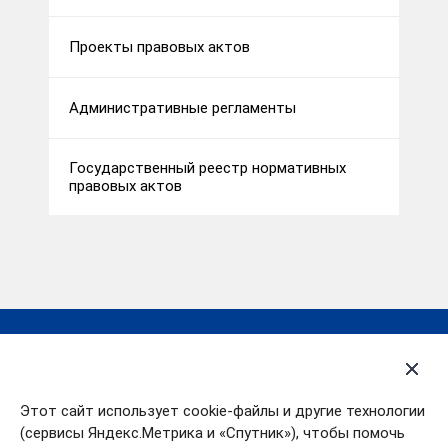
Проекты правовых актов
Административные регламенты
Государственный реестр нормативных
правовых актов
Деятельность
Открытые данные
Контакты
Политика в отношении
Этот сайт использует cookie-файлы и другие технологии
обработки
О департаменте
персональных данных
(сервисы Яндекс.Метрика и «Спутник»), чтобы помочь