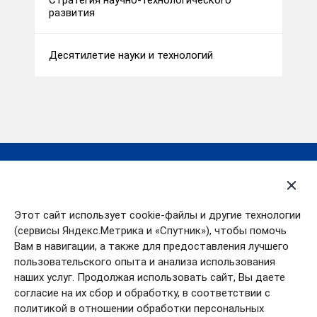
Стратегия научно-технологического
развития
Десятилетие науки и технологий
Деятельность
Открытые данные
Контакты
Политика в отношении
Этот сайт использует cookie-файлы и другие технологии
обработки
О департаменте
персональных данных
(сервисы Яндекс.Метрика и «Спутник»), чтобы помочь
Пресс-центр
Вам в навигации, а также для предоставления лучшего
пользовательского опыта и анализа использования
Партнеры
наших услуг. Продолжая использовать сайт, Вы даете
согласие на их сбор и обработку, в соответствии с
политикой в отношении обработки персональных