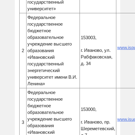
государственный
университет»
Федеральное
государственное
бюджетное
образовательное
153003,
учреждение высшего
www.ispu
г. Иваново, ул.
2
образования
Рабфаковская,
«Ивановский
д. 34
государственный
энергетический
университет имени В.И.
Ленина»
Федеральное
государственное
бюджетное
153000,
образовательное
учреждение высшего
www.isuc
г. Иваново, пр.
3
образования
Шереметевский,
«Ивановский