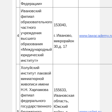
Федерации»
Ивановский
филиал
образовательного
153040,
частного
учреждения
г. Иваново,
4
www.lawacademy.r
высшего
микрорайон
образования
30,д. 17
«Международный
юридический
институт»
Холуйский
институт лаковой
миниатюрной
живописи имени
Н.Н. Харламова
155633,
филиал
Ивановская
федерального
область,
государственного
Южский
5
бюджетного
www.vshni.ru
район, с.