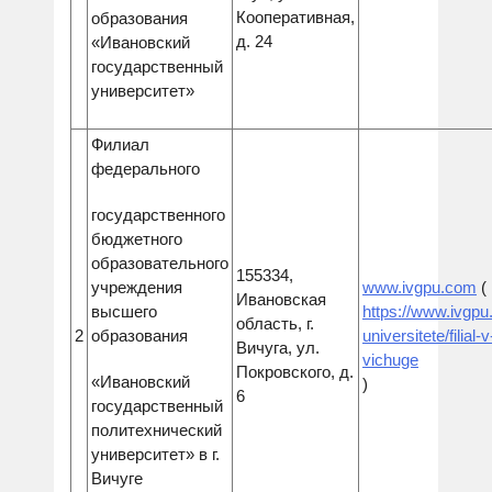
Кооперативная,
образования
д. 24
«Ивановский
государственный
университет»
Филиал
федерального
государственного
бюджетного
образовательного
155334,
учреждения
www.ivgpu.com
(
Ивановская
высшего
https://www.ivgpu
область, г.
2
образования
universitete/filial-v
Вичуга, ул.
vichuge
Покровского, д.
«Ивановский
)
6
государственный
политехнический
университет» в г.
Вичуге