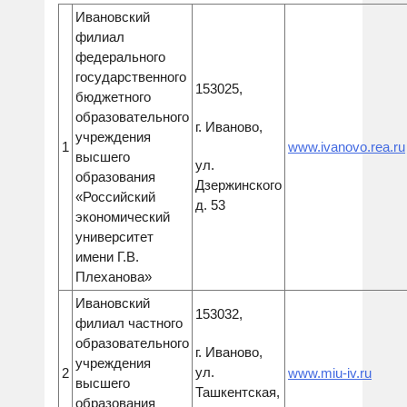
Ивановский
филиал
федерального
государственного
153025,
бюджетного
образовательного
г. Иваново,
учреждения
1
www.ivanovo.rea.ru
высшего
ул.
образования
Дзержинского
«Российский
д. 53
экономический
университет
имени Г.В.
Плеханова»
Ивановский
153032,
филиал частного
образовательного
г. Иваново,
учреждения
ул.
2
www.miu-iv.ru
высшего
Ташкентская,
образования