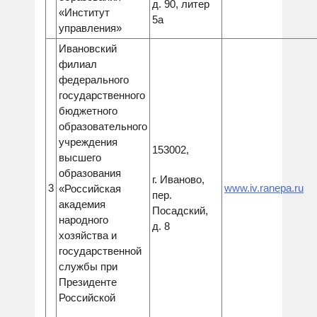
д. 90, литер
«Институт
5а
управления»
Ивановский
филиал
федерального
государственного
бюджетного
образовательного
учреждения
153002,
высшего
образования
г. Иваново,
3
www.iv.ranepa.ru
«Российская
пер.
академия
Посадский,
народного
д. 8
хозяйства и
государственной
службы при
Президенте
Российской