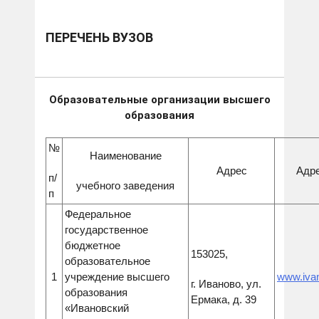
ПЕРЕЧЕНЬ ВУЗОВ
Образовательные организации высшего
образования
№
Наименование
Адрес
Адре
п/
учебного заведения
п
Федеральное
государственное
бюджетное
153025,
образовательное
1
учреждение высшего
www.ivan
г. Иваново, ул.
образования
Ермака, д. 39
«Ивановский