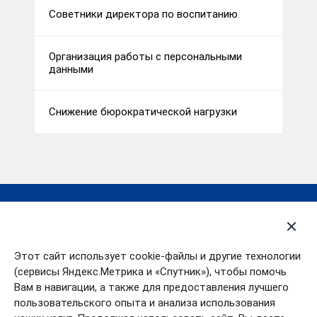
Советники директора по воспитанию
Организация работы с персональными
данными
Снижение бюрократической нагрузки
Деятельность
Открытые данные
Контакты
Политика в отношении
Этот сайт использует cookie-файлы и другие технологии
обработки
О департаменте
персональных данных
(сервисы Яндекс.Метрика и «Спутник»), чтобы помочь
Пресс-центр
Вам в навигации, а также для предоставления лучшего
пользовательского опыта и анализа использования
Партнеры